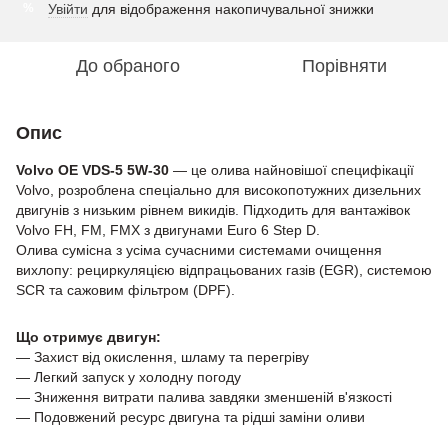
Увійти
для відображення накопичувальної знижки
%
До обраного
Порівняти
Опис
Volvo OE VDS-5 5W-30
— це олива найновішої специфікації
Volvo, розроблена спеціально для високопотужних дизельних
двигунів з низьким рівнем викидів. Підходить для вантажівок
Volvo FH, FM, FMX з двигунами Euro 6 Step D.
Олива сумісна з усіма сучасними системами очищення
вихлопу: рециркуляцією відпрацьованих газів (EGR), системою
SCR та сажовим фільтром (DPF).
Що отримує двигун:
— Захист від окислення, шламу та перегріву
— Легкий запуск у холодну погоду
— Зниження витрати палива завдяки зменшеній в'язкості
— Подовжений ресурс двигуна та рідші заміни оливи