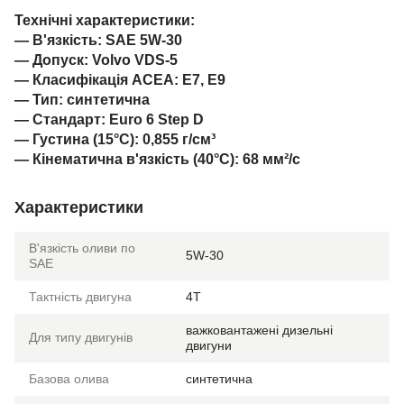
Технічні характеристики:
— В'язкість: SAE 5W-30
— Допуск: Volvo VDS-5
— Класифікація ACEA: E7, E9
— Тип: синтетична
— Стандарт: Euro 6 Step D
— Густина (15°C): 0,855 г/см³
— Кінематична в'язкість (40°C): 68 мм²/с
Характеристики
В'язкість оливи по
5W-30
SAE
Тактність двигуна
4T
важковантажені дизельні
Для типу двигунів
двигуни
Базова олива
синтетична