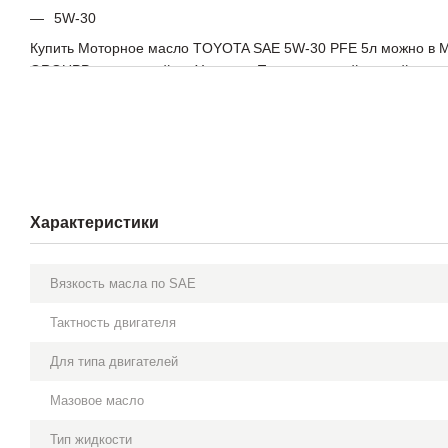
5W-30
Купить Моторное масло TOYOTA SAE 5W-30 PFE 5л можно в 
GROUPP с доставкой по Украине. Перед заменой сверяйте вяз
и допуски с сервисной документацией автомобиля.
Характеристики
Вязкость масла по SAE
Тактность двигателя
Для типа двигателей
Мазовое масло
Тип жидкости