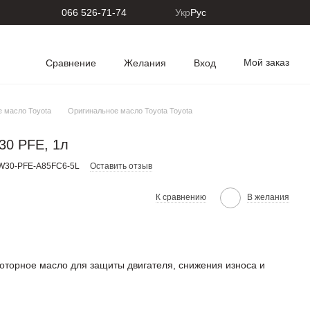
066 526-71-74
Укр
Рус
Мой заказ
Сравнение
Желания
Вход
 масло Toyota
Оригинальное масло Toyota Toyota
0 PFE, 1л
W30-PFE-A85FC6-5L
Оставить отзыв
К сравнению
В желания
орное масло для защиты двигателя, снижения износа и