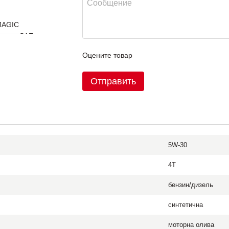
MAGIC
кость SAE
Оцените товар
Отправить
5W-30
4T
бензин/дизель
синтетична
моторна олива