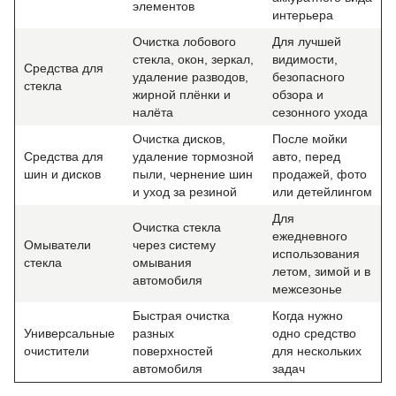
элементов
интерьера
Очистка лобового
Для лучшей
стекла, окон, зеркал,
видимости,
Средства для
удаление разводов,
безопасного
стекла
жирной плёнки и
обзора и
налёта
сезонного ухода
Очистка дисков,
После мойки
Средства для
удаление тормозной
авто, перед
шин и дисков
пыли, чернение шин
продажей, фото
и уход за резиной
или детейлингом
Для
Очистка стекла
ежедневного
Омыватели
через систему
использования
стекла
омывания
летом, зимой и в
автомобиля
межсезонье
Быстрая очистка
Когда нужно
Универсальные
разных
одно средство
очистители
поверхностей
для нескольких
автомобиля
задач