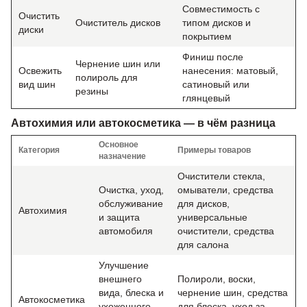
Совместимость с
Очистить
Очиститель дисков
типом дисков и
диски
покрытием
Финиш после
Чернение шин или
Освежить
нанесения: матовый,
полироль для
вид шин
сатиновый или
резины
глянцевый
Автохимия или автокосметика — в чём разница
Основное
Категория
Примеры товаров
назначение
Очистители стекла,
Очистка, уход,
омыватели, средства
обслуживание
для дисков,
Автохимия
и защита
универсальные
автомобиля
очистители, средства
для салона
Улучшение
внешнего
Полироли, воски,
вида, блеска и
чернение шин, средства
Автокосметика
ухоженного
для блеска, уход за