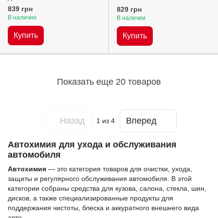
системы STP Diesel CFSC
Petrol CFSC 400 мл
839 грн
829 грн
400 мл
В наличии
В наличии
Купить
Купить
Показать еще 20 товаров
Назад
Вперед
1
из 4
Автохимия для ухода и обслуживания
автомобиля
Автохимия
— это категория товаров для очистки, ухода,
защиты и регулярного обслуживания автомобиля. В этой
категории собраны средства для кузова, салона, стекла, шин,
дисков, а также специализированные продукты для
поддержания чистоты, блеска и аккуратного внешнего вида
авто.