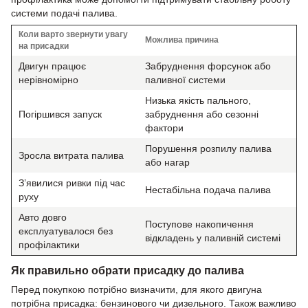
системи подачі палива.
Коли варто звернути увагу
Можлива причина
на присадки
Двигун працює
Забруднення форсунок або
нерівномірно
паливної системи
Низька якість пального,
Погіршився запуск
забруднення або сезонні
фактори
Порушення розпилу палива
Зросла витрата палива
або нагар
З’явилися ривки під час
Нестабільна подача палива
руху
Авто довго
Поступове накопичення
експлуатувалося без
відкладень у паливній системі
профілактики
Як правильно обрати присадку до палива
Перед покупкою потрібно визначити, для якого двигуна
потрібна присадка: бензинового чи дизельного. Також важливо