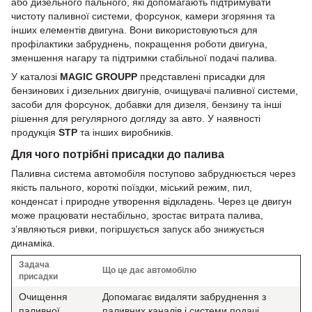
або дизельного пального, які допомагають підтримувати
чистоту паливної системи, форсунок, камери згоряння та
інших елементів двигуна. Вони використовуються для
профілактики забруднень, покращення роботи двигуна,
зменшення нагару та підтримки стабільної подачі палива.
У каталозі
MAGIC GROUPP
представлені присадки для
бензинових і дизельних двигунів, очищувачі паливної системи,
засоби для форсунок, добавки для дизеля, бензину та інші
рішення для регулярного догляду за авто. У наявності
продукція
STP
та інших виробників.
Для чого потрібні присадки до палива
Паливна система автомобіля поступово забруднюється через
якість пального, короткі поїздки, міський режим, пил,
конденсат і природне утворення відкладень. Через це двигун
може працювати нестабільно, зростає витрата палива,
з’являються ривки, погіршується запуск або знижується
динаміка.
Задача
Що це дає автомобілю
присадки
Очищення
Допомагає видаляти забруднення з
паливної
паливних каналів і системи подачі