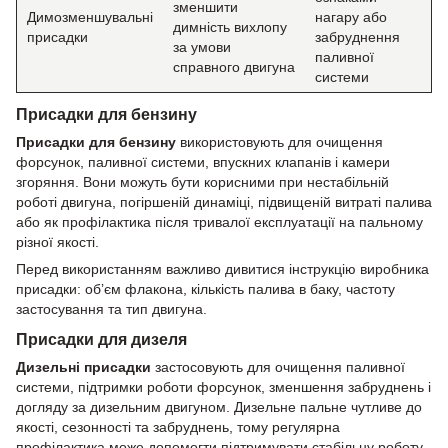
зменшити
Димозменшувальні
нагару або
димність вихлопу
присадки
забруднення
за умови
паливної
справного двигуна
системи
Присадки для бензину
Присадки для бензину
використовують для очищення
форсунок, паливної системи, впускних клапанів і камери
згоряння. Вони можуть бути корисними при нестабільній
роботі двигуна, погіршеній динаміці, підвищеній витраті палива
або як профілактика після тривалої експлуатації на пальному
різної якості.
Перед використанням важливо дивитися інструкцію виробника
присадки: об’єм флакона, кількість палива в баку, частоту
застосування та тип двигуна.
Присадки для дизеля
Дизельні присадки
застосовують для очищення паливної
системи, підтримки роботи форсунок, зменшення забруднень і
догляду за дизельним двигуном. Дизельне пальне чутливе до
якості, сезонності та забруднень, тому регулярна
профілактика може допомогти підтримувати стабільну роботу