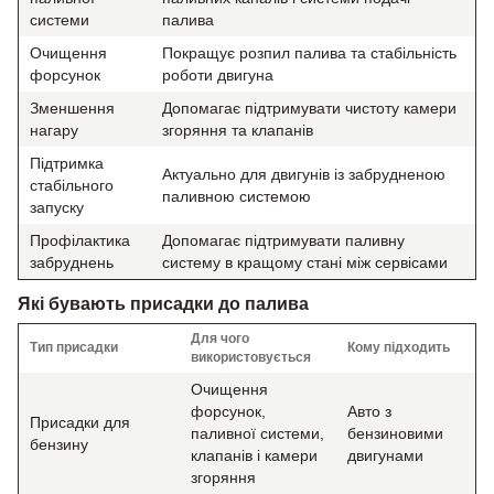
системи
палива
Очищення
Покращує розпил палива та стабільність
форсунок
роботи двигуна
Зменшення
Допомагає підтримувати чистоту камери
нагару
згоряння та клапанів
Підтримка
Актуально для двигунів із забрудненою
стабільного
паливною системою
запуску
Профілактика
Допомагає підтримувати паливну
забруднень
систему в кращому стані між сервісами
Які бувають присадки до палива
Для чого
Тип присадки
Кому підходить
використовується
Очищення
форсунок,
Авто з
Присадки для
паливної системи,
бензиновими
бензину
клапанів і камери
двигунами
згоряння