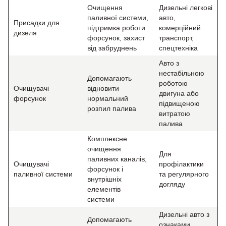
Очищення
Дизельні легкові
паливної системи,
авто,
Присадки для
підтримка роботи
комерційний
дизеля
форсунок, захист
транспорт,
від забруднень
спецтехніка
Авто з
нестабільною
Допомагають
роботою
Очищувачі
відновити
двигуна або
форсунок
нормальний
підвищеною
розпил палива
витратою
палива
Комплексне
очищення
Для
паливних каналів,
Очищувачі
профілактики
форсунок і
паливної системи
та регулярного
внутрішніх
догляду
елементів
системи
Дизельні авто з
Допомагають
ознаками