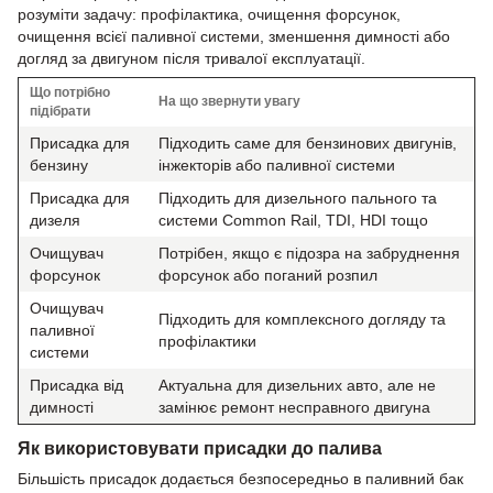
розуміти задачу: профілактика, очищення форсунок,
очищення всієї паливної системи, зменшення димності або
догляд за двигуном після тривалої експлуатації.
Що потрібно
На що звернути увагу
підібрати
Присадка для
Підходить саме для бензинових двигунів,
бензину
інжекторів або паливної системи
Присадка для
Підходить для дизельного пального та
дизеля
системи Common Rail, TDI, HDI тощо
Очищувач
Потрібен, якщо є підозра на забруднення
форсунок
форсунок або поганий розпил
Очищувач
Підходить для комплексного догляду та
паливної
профілактики
системи
Присадка від
Актуальна для дизельних авто, але не
димності
замінює ремонт несправного двигуна
Як використовувати присадки до палива
Більшість присадок додається безпосередньо в паливний бак