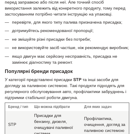
перед заправкою або після неї. Але точний спосіб
використання залежить від конкретного продукту, тому перед
застосуванням потрібно читати інструкцію на упаковці.
перевірте, для якого типу палива призначена присадка;
дотримуйтесь рекомендованої пропорції;
не змішуйте різні присадки без потреби;
не використовуйте засіб частіше, ніж рекомендує виробник;
якщо двигун має серйозну несправність, присадка не
замінює діагностику та ремонт.
Популярні бренди присадок
У категорії представлені присадки
STP
та інші засоби для
догляду за паливною системою. Такі продукти підходять для
регулярного обслуговування авто, профілактики забруднень і
підтримки стабільної роботи двигуна.
Бренд / тип
Що можна підібрати
Для яких задач
Присадки для
Профілактика,
бензину, дизеля,
STP
очищення, догляд за
очищувачі паливної
паливною системою
системи