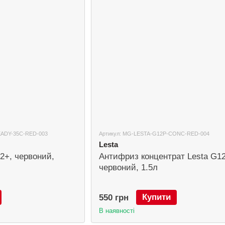
EADY-35C-RED-003
Артикул: MG-LESTA-G12P-CONC-RED-004
Lesta
2+, червоний,
Антифриз концентрат Lesta G12
червоний, 1.5л
Купити
550 грн
В наявності