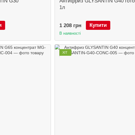
TIN G30
Антифриз GLYSANTIN G40 гото
1л
и
Купити
1 208 грн
В наявності
ХІТ