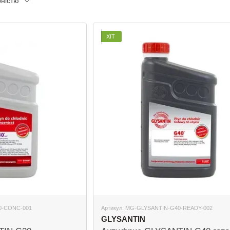
рністю
ХІТ
0-CONC-001
Артикул: MG-GLYSANTIN-G40-READY-002
GLYSANTIN