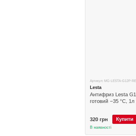
Артикул: MG-LESTA-G12P-R
Lesta
Антифриз Lesta G1
готовий −35 °C, 1л
Купити
320 грн
В наявності