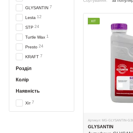
Сортування:
за популя
7
GLYSANTIN
12
Lesta
ХІТ
24
STP
1
Turtle Wax
24
Presto
7
KRAFT
Розділ
Колір
Наявність
7
Хіт
Артикул: MG-GLYSANTIN-G3
GLYSANTIN