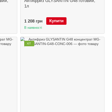
вий,
Антифриз GLYSANTIN G48 готовий,
1л
Купити
1 208 грн
В наявності
ХІТ