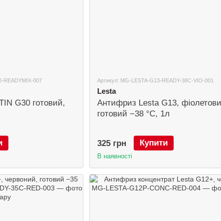
0-READYMIX-007
Артикул: MG-LESTA-G13-READY-38C-VIO-001
Lesta
IN G30 готовий,
Антифриз Lesta G13, фіолетови
готовий −38 °C, 1л
и
Купити
325 грн
В наявності