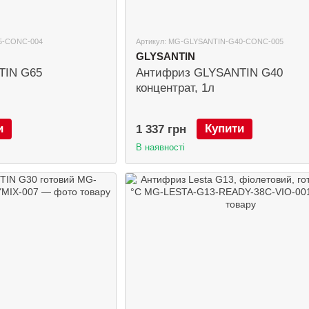
5-CONC-004
Артикул: MG-GLYSANTIN-G40-CONC-005
GLYSANTIN
TIN G65
Антифриз GLYSANTIN G40
концентрат, 1л
и
Купити
1 337 грн
В наявності