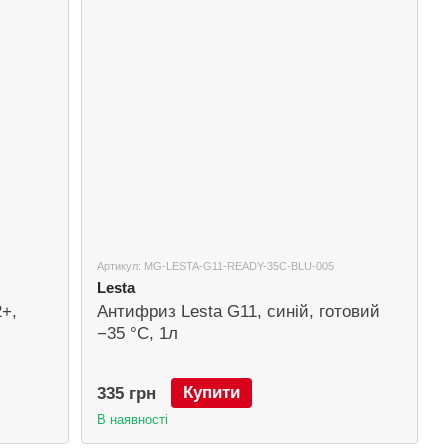
Артикул: MG-LESTA-G11-READY-35C-BLU-005
Lesta
+,
Антифриз Lesta G11, синій, готовий
−35 °C, 1л
Купити
335 грн
В наявності