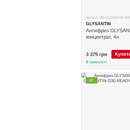
Артикул: MG-GLYSANTIN-G6
GLYSANTIN
Антифриз GLYSAN
концентрат, 4л
Купит
3 375 грн
В наявності
ХІТ