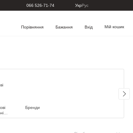
066 526-71-74
Укр
Рус
Мій кошик
Порівняння
Бажання
Вхід
ові
Бренди
ні
ли