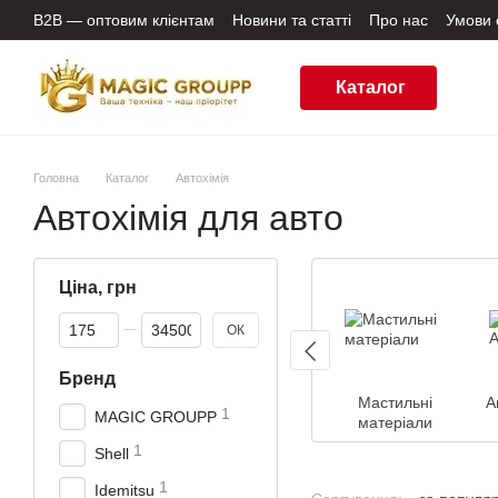
Перейти до основного контенту
B2B — оптовим клієнтам
Новини та статті
Про нас
Умови 
Угода користувача
Відгуки про магазин
Підбір моторної 
Каталог
Головна
Каталог
Автохімія
Автохімія для авто
Ціна, грн
Від Ціна, грн
До Ціна, грн
ОК
Бренд
Мастильні
А
1
MAGIC GROUPP
матеріали
1
Shell
1
Idemitsu