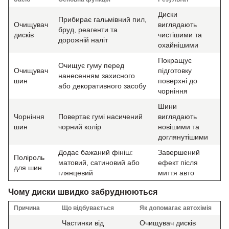
Диски
Прибирає гальмівний пил,
Очищувач
виглядають
бруд, реагенти та
дисків
чистішими та
дорожній наліт
охайнішими
Покращує
Очищує гуму перед
Очищувач
підготовку
нанесенням захисного
шин
поверхні до
або декоративного засобу
чорніння
Шини
Чорніння
Повертає гумі насичений
виглядають
шин
чорний колір
новішими та
доглянутішими
Додає бажаний фініш:
Завершений
Поліроль
матовий, сатиновий або
ефект після
для шин
глянцевий
миття авто
Чому диски швидко забруднюються
Причина
Що відбувається
Як допомагає автохімія
Частинки від
Очищувач дисків