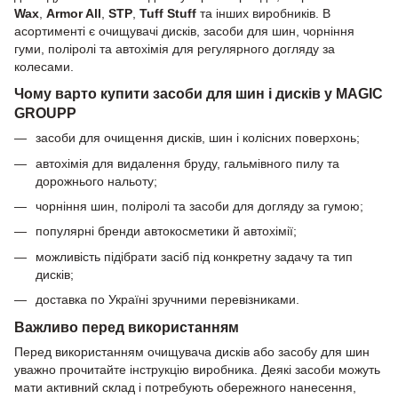
Wax
,
Armor All
,
STP
,
Tuff Stuff
та інших виробників. В
асортименті є очищувачі дисків, засоби для шин, чорніння
гуми, поліролі та автохімія для регулярного догляду за
колесами.
Чому варто купити засоби для шин і дисків у MAGIC
GROUPP
засоби для очищення дисків, шин і колісних поверхонь;
автохімія для видалення бруду, гальмівного пилу та
дорожнього нальоту;
чорніння шин, поліролі та засоби для догляду за гумою;
популярні бренди автокосметики й автохімії;
можливість підібрати засіб під конкретну задачу та тип
дисків;
доставка по Україні зручними перевізниками.
Важливо перед використанням
Перед використанням очищувача дисків або засобу для шин
уважно прочитайте інструкцію виробника. Деякі засоби можуть
мати активний склад і потребують обережного нанесення,