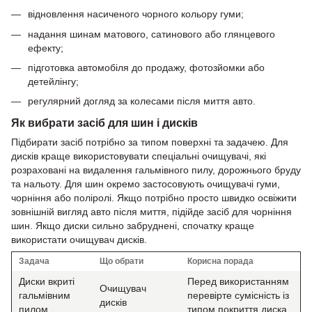
відновлення насиченого чорного кольору гуми;
надання шинам матового, сатинового або глянцевого
ефекту;
підготовка автомобіля до продажу, фотозйомки або
детейлінгу;
регулярний догляд за колесами після миття авто.
Як вибрати засіб для шин і дисків
Підбирати засіб потрібно за типом поверхні та задачею. Для
дисків краще використовувати спеціальні очищувачі, які
розраховані на видалення гальмівного пилу, дорожнього бруду
та нальоту. Для шин окремо застосовують очищувачі гуми,
чорніння або поліролі. Якщо потрібно просто швидко освіжити
зовнішній вигляд авто після миття, підійде засіб для чорніння
шин. Якщо диски сильно забруднені, спочатку краще
використати очищувач дисків.
Задача
Що обрати
Корисна порада
Диски вкриті
Перед використанням
Очищувач
гальмівним
перевірте сумісність із
дисків
пилом
типом покриття диска