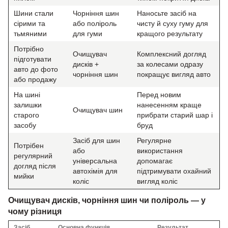
Шини стали
Чорніння шин
Наносьте засіб на
сірими та
або поліроль
чисту й суху гуму для
тьмяними
для гуми
кращого результату
Потрібно
Очищувач
Комплексний догляд
підготувати
дисків +
за колесами одразу
авто до фото
чорніння шин
покращує вигляд авто
або продажу
На шині
Перед новим
залишки
нанесенням краще
Очищувач шин
старого
прибрати старий шар і
засобу
бруд
Засіб для шин
Регулярне
Потрібен
або
використання
регулярний
універсальна
допомагає
догляд після
автохімія для
підтримувати охайний
мийки
коліс
вигляд коліс
Очищувач дисків, чорніння шин чи поліроль — у
чому різниця
Засіб
Основна функція
Результат