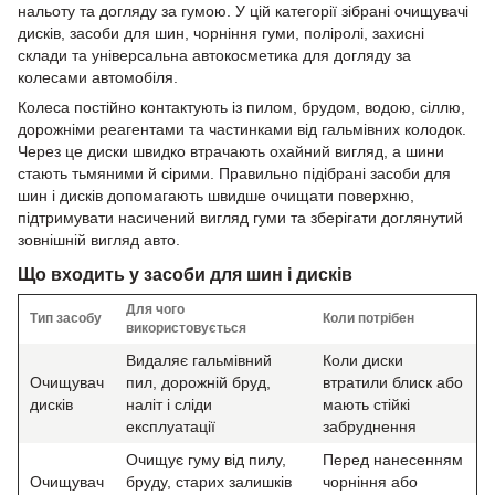
нальоту та догляду за гумою. У цій категорії зібрані очищувачі
дисків, засоби для шин, чорніння гуми, поліролі, захисні
склади та універсальна автокосметика для догляду за
колесами автомобіля.
Колеса постійно контактують із пилом, брудом, водою, сіллю,
дорожніми реагентами та частинками від гальмівних колодок.
Через це диски швидко втрачають охайний вигляд, а шини
стають тьмяними й сірими. Правильно підібрані засоби для
шин і дисків допомагають швидше очищати поверхню,
підтримувати насичений вигляд гуми та зберігати доглянутий
зовнішній вигляд авто.
Що входить у засоби для шин і дисків
Для чого
Тип засобу
Коли потрібен
використовується
Видаляє гальмівний
Коли диски
Очищувач
пил, дорожній бруд,
втратили блиск або
дисків
наліт і сліди
мають стійкі
експлуатації
забруднення
Очищує гуму від пилу,
Перед нанесенням
Очищувач
бруду, старих залишків
чорніння або