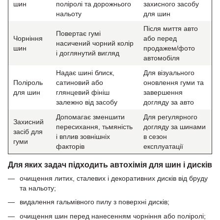
шин
поліролі та дорожнього
захисного засобу
нальоту
для шин
Після миття авто
Повертає гумі
Чорніння
або перед
насичений чорний колір
шин
продажем/фото
і доглянутий вигляд
автомобіля
Надає шині блиск,
Для візуального
Поліроль
сатиновий або
оновлення гуми та
для шин
глянцевий фініш
завершення
залежно від засобу
догляду за авто
Допомагає зменшити
Для регулярного
Захисний
пересихання, тьмяність
догляду за шинами
засіб для
і вплив зовнішніх
в сезон
гуми
факторів
експлуатації
Для яких задач підходить автохімія для шин і дисків
очищення литих, сталевих і декоративних дисків від бруду
та нальоту;
видалення гальмівного пилу з поверхні дисків;
очищення шин перед нанесенням чорніння або поліролі;