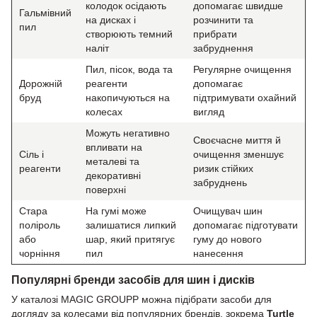
колодок осідають
допомагає швидше
Гальмівний
на дисках і
розчинити та
пил
створюють темний
прибрати
наліт
забруднення
Пил, пісок, вода та
Регулярне очищення
Дорожній
реагенти
допомагає
бруд
накопичуються на
підтримувати охайний
колесах
вигляд
Можуть негативно
Своєчасне миття й
впливати на
Сіль і
очищення зменшує
металеві та
реагенти
ризик стійких
декоративні
забруднень
поверхні
Стара
На гумі може
Очищувач шин
поліроль
залишатися липкий
допомагає підготувати
або
шар, який притягує
гуму до нового
чорніння
пил
нанесення
Популярні бренди засобів для шин і дисків
У каталозі MAGIC GROUPP можна підібрати засоби для
догляду за колесами від популярних брендів, зокрема
Turtle