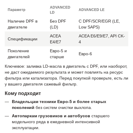
ADVANCED
Параметр
ADVANCED LE
LD
Наличие DPF в
Без DPF
С DPF/SCR/EGR (LE,
двигателе
(LD)
Low SAPS)
ACEA
ACEA E6/E9/E7, API CK-
Спецификации
E4/E7
4
Поколение
Евро-5 и
Евро-6
двигателей
старше
Ключевое: заливка LD-масла в двигатель с DPF, или наоборот,
не даст ожидаемого результата и может повлиять на ресурс
фильтра или катализатора. Перед покупкой проверьте, есть ли
у вашего двигателя сажевый фильтр.
Кому подходит
Владельцам техники Евро-5 и более старых
поколений
без систем очистки выхлопа.
Автопаркам грузовиков и автобусов
старшего
модельного ряда в ежедневной интенсивной
эксплуатации.