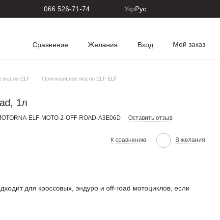
066 526-71-74
Укр
Рус
Мой заказ
Сравнение
Желания
Вход
е масло ELF
Оригинальное масло ELF ELF
ad, 1л
-MOTORNA-ELF-MOTO-2-OFF-ROAD-A3E06D
Оставить отзыв
К сравнению
В желания
ходит для кроссовых, эндуро и off-road мотоциклов, если