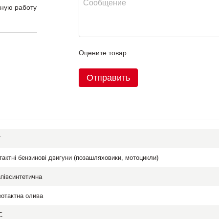
ьную работу
Оцените товар
Отправить
истемой
лей.
T
тактні бензинові двигуни (позашляховики, мотоцикли)
апівсинтетична
вотактна олива
ает
С