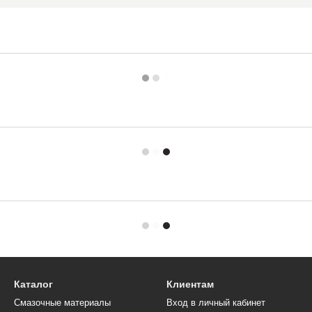
ой езды;
игателя;
зке;
отехники.
Каталог
Клиентам
Смазочные материалы
Вход в личный кабинет