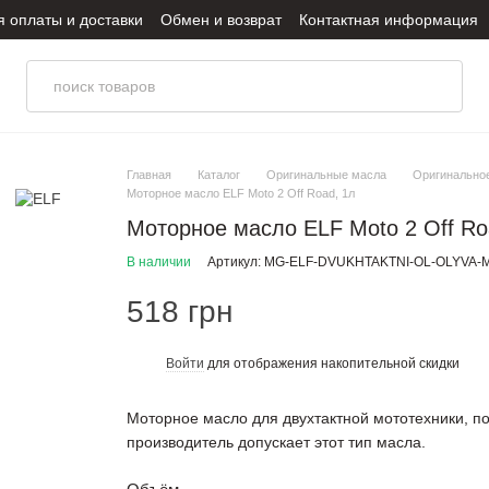
я оплаты и доставки
Обмен и возврат
Контактная информация
итика конфиденциальности
Главная
Каталог
Оригинальные масла
Оригинально
Моторное масло ELF Moto 2 Off Road, 1л
Моторное масло ELF Moto 2 Off Ro
В наличии
Артикул: MG-ELF-DVUKHTAKTNI-OL-OLYVA
518 грн
Войти
для отображения накопительной скидки
%
Моторное масло для двухтактной мототехники, под
производитель допускает этот тип масла.