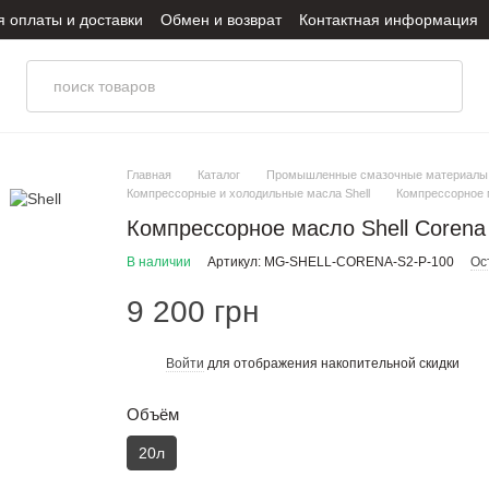
я оплаты и доставки
Обмен и возврат
Контактная информация
итика конфиденциальности
Главная
Каталог
Промышленные смазочные материалы
Компрессорные и холодильные масла Shell
Компрессорное м
Компрессорное масло Shell Corena 
В наличии
Артикул: MG-SHELL-CORENA-S2-P-100
Ос
9 200 грн
Войти
для отображения накопительной скидки
%
Объём
20л