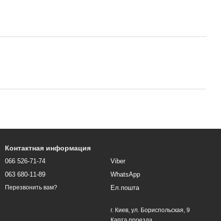
Контактная информация
066 526-71-74
Viber
063 680-11-89
WhatsApp
Ел.пошта
Перезвонить вам?
г. Киев, ул. Бориспольская, 9
Карта проезда