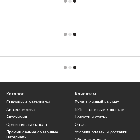
есурс
бразования
ть
контакт с
ное
е для
Каталог
Клиентам
.
Смазочные материалы
Вход в личный кабинет
Автокосметика
B2B — оптовым клиентам
Автохимия
Новости и статьи
Оригинальные масла
О нас
Промышленные смазочные
Условия оплаты и доставки
материалы
Обмен и возврат