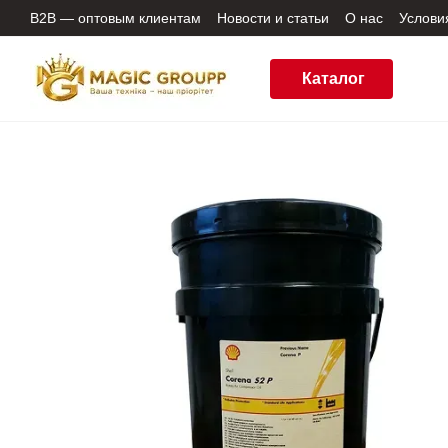
Перейти к основному контенту
B2B — оптовым клиентам
Новости и статьи
О нас
Услови
Пользовательское соглашение
Отзывы о магазине
Пол
Каталог