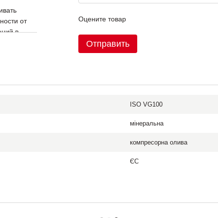
ивать
Оцените товар
ности от
ений в
ва
Отправить
ратуре
=1}
ISO VG100
мінеральна
сервисных
компресорна олива
ЄС
пературе и
и лаковых