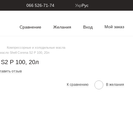
066 526-71-74
Укр
Рус
Мой заказ
Сравнение
Желания
Вход
Компрессорные и холодильные масла
асло Shell Corena S2 P 100, 20л
S2 P 100, 20л
тавить отзыв
К сравнению
В желания