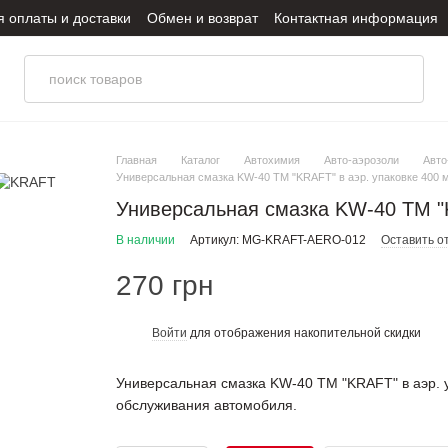
я оплаты и доставки
Обмен и возврат
Контактная информация
итика конфиденциальности
Главная
Каталог
Автохимия
Авто-аэрозоли
Авто
Универсальная смазка KW-40 TM "KRAFT" в аэр. упаковке 400 
Универсальная смазка KW-40 TM "K
В наличии
Артикул: MG-KRAFT-AERO-012
Оставить о
270 грн
Войти
для отображения накопительной скидки
%
Универсальная смазка KW-40 TM "KRAFT" в аэр. 
обслуживания автомобиля.