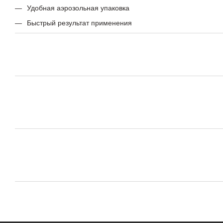
Удобная аэрозольная упаковка
Быстрый результат применения
Соответствует стандартам качества производителя Germany
Применение
Используется для технического обслуживания автомобилей. П
применением внимательно прочитайте инструкцию на упаковк
Купить Универсальная смазка KW-40 TM "KRAFT" в 
упаковке 400 мл
Заказывайте
Универсальная смазка KW-40 TM "KRAFT" в аэ
упаковке 400 мл
в интернет-магазине. Доставка доступна по 