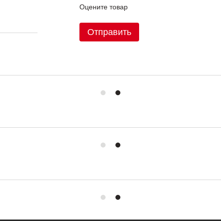
Оцените товар
Отправить
 (Original)
еред
е.
аэр.
р.
Украине.