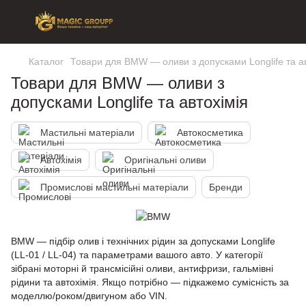
Каталог
Товари для BMW — оливи з допусками Longlife та ав
Товари для BMW — оливи з
допусками Longlife та автохімія
Мастильні матеріали
Автокосметика
Автохімія
Оригінальні оливи
Промислові мастильні матеріали
Бренди
BMW — підбір олив і технічних рідин за допусками Longlife
(LL-01 / LL-04) та параметрами вашого авто. У категорії
зібрані моторні й трансмісійні оливи, антифризи, гальмівні
рідини та автохімія. Якщо потрібно — підкажемо сумісність за
моделлю/роком/двигуном або VIN.