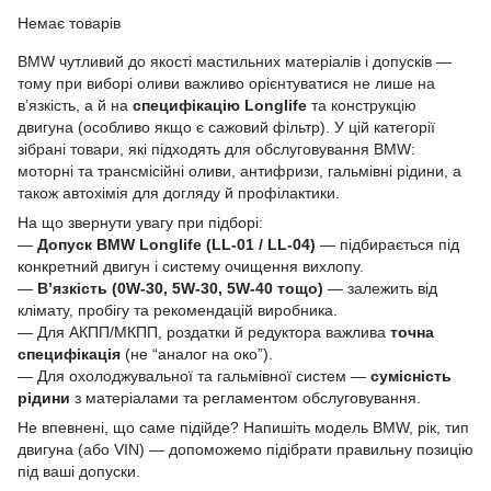
Немає товарів
BMW чутливий до якості мастильних матеріалів і допусків —
тому при виборі оливи важливо орієнтуватися не лише на
в’язкість, а й на
специфікацію Longlife
та конструкцію
двигуна (особливо якщо є сажовий фільтр). У цій категорії
зібрані товари, які підходять для обслуговування BMW:
моторні та трансмісійні оливи, антифризи, гальмівні рідини, а
також автохімія для догляду й профілактики.
На що звернути увагу при підборі:
—
Допуск BMW Longlife (LL-01 / LL-04)
— підбирається під
конкретний двигун і систему очищення вихлопу.
—
В’язкість (0W-30, 5W-30, 5W-40 тощо)
— залежить від
клімату, пробігу та рекомендацій виробника.
— Для АКПП/МКПП, роздатки й редуктора важлива
точна
специфікація
(не “аналог на око”).
— Для охолоджувальної та гальмівної систем —
сумісність
рідини
з матеріалами та регламентом обслуговування.
Не впевнені, що саме підійде? Напишіть модель BMW, рік, тип
двигуна (або VIN) — допоможемо підібрати правильну позицію
під ваші допуски.