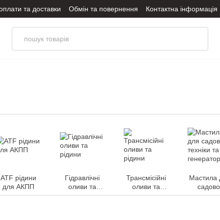
оплати та доставки
Обмін та повернення
Контактна інформація
оливи
Політика конфіденційності
ATF рідини
Гідравлічні
Трансмісійні
Мастила 
для АКПП
оливи та
оливи та
садово
рідини
рідини
техніки 
генерато