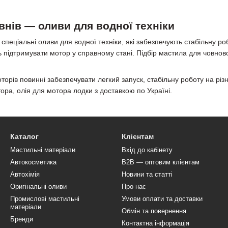
внів — оливи для водної техніки
спеціальні оливи для водної техніки, які забезпечують стабільну р
 підтримувати мотор у справному стані. Підбір мастила для човнов
орів повинні забезпечувати легкий запуск, стабільну роботу на різ
ра, олія для мотора лодки з доставкою по Україні.
Каталог
Клієнтам
Мастильні матеріали
Вхід до кабінету
Автокосметика
B2B — оптовим клієнтам
Автохімія
Новини та статті
Оригінальні оливи
Про нас
Промислові мастильні
Умови оплати та доставки
матеріали
Обмін та повернення
Бренди
Контактна інформація