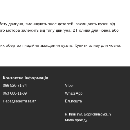
оботу двигуна, зменшують знос деталей, захищають вузли від
ого мотора залежить від типу двигуна: 2Т олива для човна або
них обертах і надійне змащення вузлів. Купити оливу для човна,
Контактна інформація
066 526-71-74
Viber
063 680-11-89
WhatsApp
Ел.пошта
Передзвонити вам?
м. Київ вул. Бориспільська, 9
Мапа проїзду