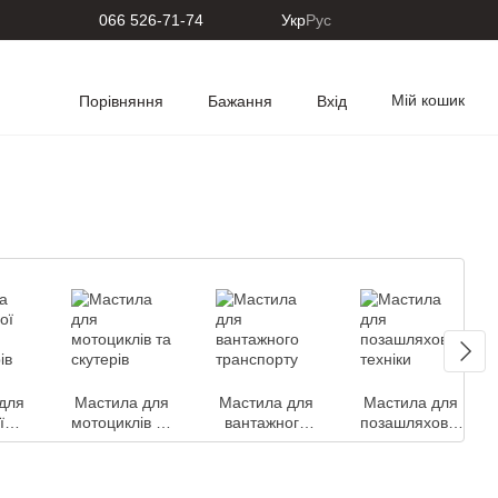
066 526-71-74
Укр
Рус
Мій кошик
Порівняння
Бажання
Вхід
для
Мастила для
Мастила для
Мастила для
ї
мотоциклів та
вантажного
позашляхової
та
скутерів
транспорту
техніки
рів