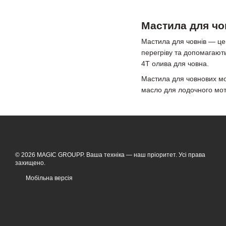
Мастила для чо
Мастила для човнів — це 
перегріву та допомагають
4Т олива для човна.
Мастила для човнових мот
масло для лодочного мото
© 2026 MAGIC GROUPP. Ваша техніка — наш пріоритет. Усі права
захищено.
Мобільна версія