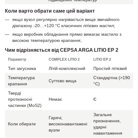
Коли варто обрати саме цей варіант
якщо вузол регулярно нагрівається вище звичайного
діапазону -20…+120 °C класичних літієвих мастил;
якщо виробник обладнання прямо вимагає мастило з
високою температурою крапання;
Чим відрізняється від CEPSA ARGA LITIO EP 2
Параметр
COMPLEX LITIO 2
LITIO EP 2
Тип загусника
Літій-комплексний
Простий літієвий
Температура
Стандартна (>190
Суттєво вища
крапання
°C)
Тверді
протизносні
Немає
Є
частинки (MoS2)
Загальне
Гарячі,
призначення,
Коли обирати
високонавантажені
ударні
вузли
навантаження