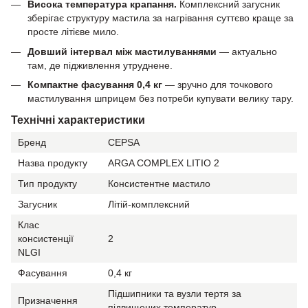
Висока температура крапання.
Комплексний загусник
зберігає структуру мастила за нагрівання суттєво краще за
просте літієве мило.
Довший інтервал між мастилуваннями
— актуально
там, де підживлення утруднене.
Компактне фасування 0,4 кг
— зручно для точкового
мастилування шприцем без потреби купувати велику тару.
Технічні характеристики
Бренд
CEPSA
Назва продукту
ARGA COMPLEX LITIO 2
Тип продукту
Консистентне мастило
Загусник
Літій-комплексний
Клас
консистенції
2
NLGI
Фасування
0,4 кг
Підшипники та вузли тертя за
Призначення
підвищених температур