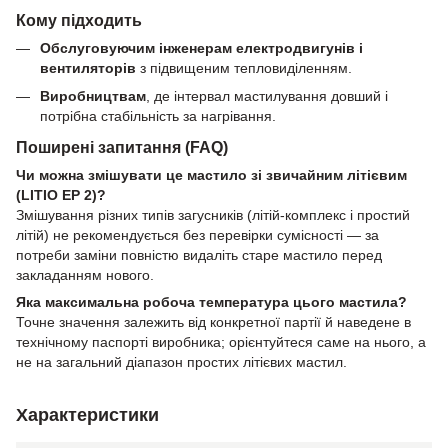
Кому підходить
Обслуговуючим інженерам електродвигунів і
вентиляторів
з підвищеним тепловиділенням.
Виробництвам
, де інтервал мастилування довший і
потрібна стабільність за нагрівання.
Поширені запитання (FAQ)
Чи можна змішувати це мастило зі звичайним літієвим
(LITIO EP 2)?
Змішування різних типів загусників (літій-комплекс і простий
літій) не рекомендується без перевірки сумісності — за
потреби заміни повністю видаліть старе мастило перед
закладанням нового.
Яка максимальна робоча температура цього мастила?
Точне значення залежить від конкретної партії й наведене в
технічному паспорті виробника; орієнтуйтеся саме на нього, а
не на загальний діапазон простих літієвих мастил.
Характеристики