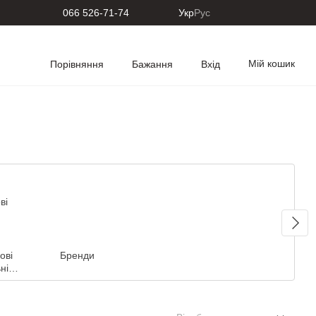
066 526-71-74
Укр
Рус
Мій кошик
Порівняння
Бажання
Вхід
ові
Бренди
ні
ли