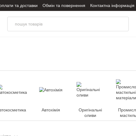
оплати та доставки
Обмін та повернення
Контактна інформація
оливи
Політика конфіденційності
втокосметика
Автохімія
Оригінальні
Промисл
оливи
мастиль
матеріа