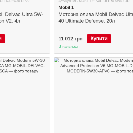
-ULTRA-5W30-UPV2
Артикул: MG-MOBIL-DELVAC-ULTRA-5W40-UD
Mobil 1
l Delvac Ultra 5W-
Моторна олива Mobil Delvac Ult
on V2, 4л
40 Ultimate Defense, 20л
и
Купити
11 012 грн
В наявності