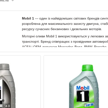
рністю
Mobil 1
— один із найвідоміших світових брендів синт
розроблена для максимального захисту двигуна, стаб
ресурсу сучасних бензинових і дизельних моторів.
Моторні оливи Mobil 1 використовуються у легкових а
транспорті. Бренд співпрацює з провідними автовироб
ACEA і OEM-допускам Mercedes-Benz, BMW, Porsche, 
У каталозі MAGIC GROUPP представлені популярні олив
рішення для сучасних двигунів із турбіною, системами