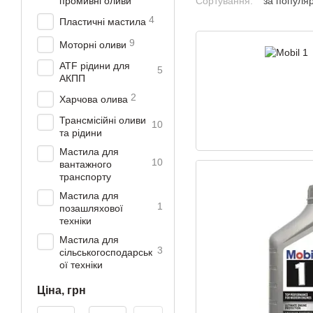
промивні оливи
Сортування:
за популя
4
Пластичні мастила
9
Моторні оливи
ATF рідини для
5
АКПП
2
Харчова олива
Трансмісійні оливи
10
та рідини
Мастила для
10
вантажного
транспорту
Мастила для
1
позашляхової
техніки
Мастила для
3
сільськогосподарськ
ої техніки
Ціна, грн
Від Ціна, грн
До Ціна, грн