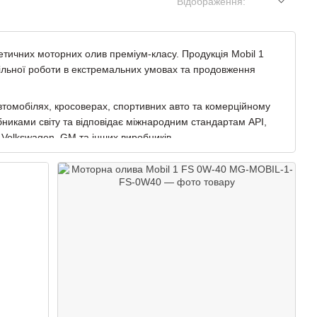
Відображення:
етичних моторних олив преміум-класу. Продукція Mobil 1
ільної роботи в екстремальних умовах та продовження
втомобілях, кросоверах, спортивних авто та комерційному
никами світу та відповідає міжнародним стандартам API,
Volkswagen, GM та інших виробників.
и Mobil 1 з в’язкістю 0W-20, 0W-30, 5W-30, 5W-40 та інші
 Start-Stop і фільтрами DPF.