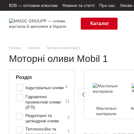
Перейти до основного контенту
B2B — оптовим клієнтам
Новини та статті
Про нас
Умови 
Угода користувача
Відгуки про магазин
Підбір моторної 
Каталог
Головна
Каталог
Моторні оливи Mobil 1
Моторні оливи Mobil 1
Розділ
3
Індустріальні оливи
Гідравлічні
11
промислові оливи
(ІГП)
Мастильні
А
матеріали
Редукторні та
2
циліндрові оливи
Теплоносійні та
1