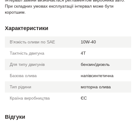
Інтервал заміни визначається регламентом виробника авто.
При складних умовах експлуатації інтервал може бути
коротшим.
Характеристики
В'язкість оливи по SAE
10W-40
Тактність двигуна
4T
Для типу двигунів
бензин/дизель
Базова олива
напівсинтетична
Тип рідини
моторна олива
Країна виробництва
ЄС
Відгуки