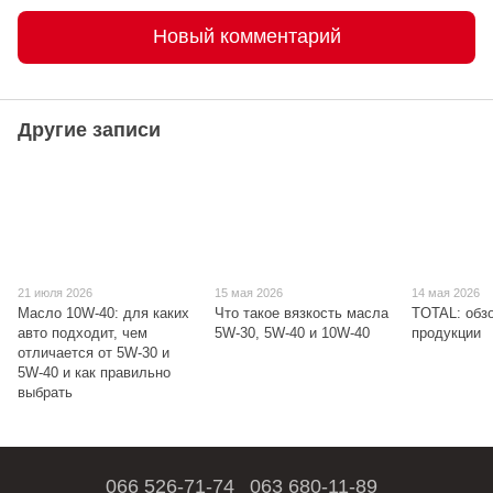
Новый комментарий
Другие записи
21 июля 2026
15 мая 2026
14 мая 2026
Масло 10W-40: для каких
Что такое вязкость масла
TOTAL: обз
авто подходит, чем
5W-30, 5W-40 и 10W-40
продукции
отличается от 5W-30 и
5W-40 и как правильно
выбрать
066 526-71-74
063 680-11-89