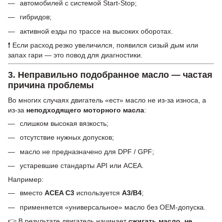
автомобилей с системой Start-Stop;
гибридов;
активной езды по трассе на высоких оборотах.
❗ Если расход резко увеличился, появился сизый дым или
запах гари — это повод для диагностики.
3. Неправильно подобранное масло — частая
причина проблемы
Во многих случаях двигатель «ест» масло не из-за износа, а
из-за
неподходящего моторного масла
:
слишком высокая вязкость;
отсутствие нужных допусков;
масло не предназначено для DPF / GPF;
устаревшие стандарты API или ACEA.
Например:
вместо
ACEA C3
используется
A3/B4
;
применяется «универсальное» масло без OEM-допуска.
👉 В результате двигатель начинает
сжигать масло, не