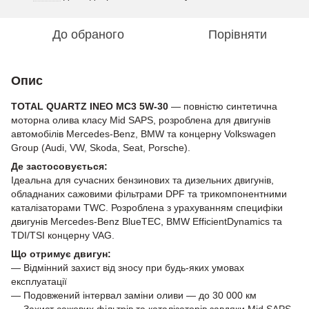
До обраного
Порівняти
Опис
TOTAL QUARTZ INEO MC3 5W-30
— повністю синтетична
моторна олива класу Mid SAPS, розроблена для двигунів
автомобілів Mercedes-Benz, BMW та концерну Volkswagen
Group (Audi, VW, Skoda, Seat, Porsche).
Де застосовується:
Ідеальна для сучасних бензинових та дизельних двигунів,
обладнаних сажовими фільтрами DPF та трикомпонентними
каталізаторами TWC. Розроблена з урахуванням специфіки
двигунів Mercedes-Benz BlueTEC, BMW EfficientDynamics та
TDI/TSI концерну VAG.
Що отримує двигун:
— Відмінний захист від зносу при будь-яких умовах
експлуатації
— Подовжений інтервал заміни оливи — до 30 000 км
— Захист сажових фільтрів та каталізаторів завдяки Mid SAPS