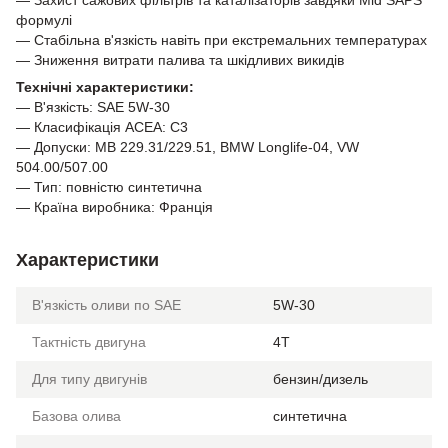
формулі
— Стабільна в'язкість навіть при екстремальних температурах
— Зниження витрати палива та шкідливих викидів
Технічні характеристики:
— В'язкість: SAE 5W-30
— Класифікація ACEA: C3
— Допуски: MB 229.31/229.51, BMW Longlife-04, VW
504.00/507.00
— Тип: повністю синтетична
— Країна виробника: Франція
Характеристики
В'язкість оливи по SAE
5W-30
Тактність двигуна
4T
Для типу двигунів
бензин/дизель
Базова олива
синтетична