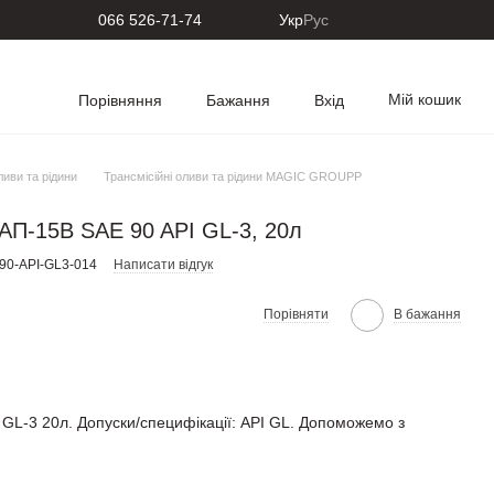
066 526-71-74
Укр
Рус
Мій кошик
Порівняння
Бажання
Вхід
ливи та рідини
Трансмісійні оливи та рідини MAGIC GROUPP
ТАП-15В SAE 90 API GL-3, 20л
0-API-GL3-014
Написати відгук
Порівняти
В бажання
-3 20л. Допуски/специфікації: API GL. Допоможемо з