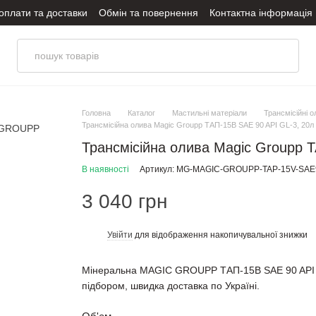
оплати та доставки
Обмін та повернення
Контактна інформація
оливи
Політика конфіденційності
Головна
Каталог
Мастильні матеріали
Трансмісійні о
Трансмісійна олива Magic Groupp ТАП-15В SAE 90 API GL-3, 20л
Трансмісійна олива Magic Groupp 
В наявності
Артикул: MG-MAGIC-GROUPP-TAP-15V-SAE9
3 040 грн
Увійти
для відображення накопичувальної знижки
%
Мінеральна MAGIC GROUPP ТАП-15В SAE 90 API GL
підбором, швидка доставка по Україні.