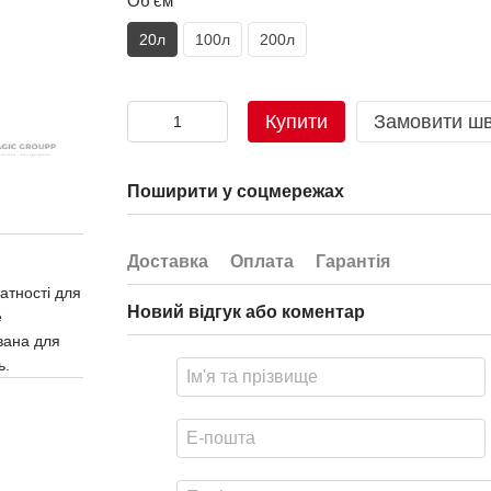
Об'єм
20л
100л
200л
Купити
Замовити ш
Поширити у соцмережах
Доставка
Оплата
Гарантія
атності для
Новий відгук або коментар
е
вана для
ь.