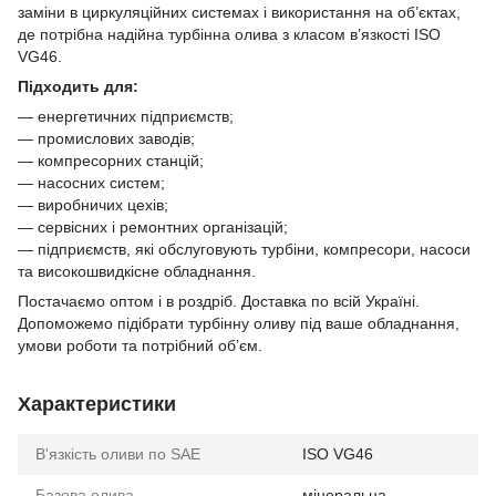
заміни в циркуляційних системах і використання на об’єктах,
де потрібна надійна турбінна олива з класом в’язкості ISO
VG46.
Підходить для:
— енергетичних підприємств;
— промислових заводів;
— компресорних станцій;
— насосних систем;
— виробничих цехів;
— сервісних і ремонтних організацій;
— підприємств, які обслуговують турбіни, компресори, насоси
та високошвидкісне обладнання.
Постачаємо оптом і в роздріб. Доставка по всій Україні.
Допоможемо підібрати турбінну оливу під ваше обладнання,
умови роботи та потрібний об’єм.
Характеристики
В'язкість оливи по SAE
ISO VG46
Базова олива
мінеральна