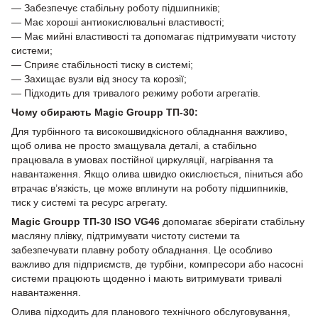
— Забезпечує стабільну роботу підшипників;
— Має хороші антиокислювальні властивості;
— Має мийні властивості та допомагає підтримувати чистоту
системи;
— Сприяє стабільності тиску в системі;
— Захищає вузли від зносу та корозії;
— Підходить для тривалого режиму роботи агрегатів.
Чому обирають Magic Groupp ТП-30:
Для турбінного та високошвидкісного обладнання важливо,
щоб олива не просто змащувала деталі, а стабільно
працювала в умовах постійної циркуляції, нагрівання та
навантаження. Якщо олива швидко окислюється, піниться або
втрачає в’язкість, це може вплинути на роботу підшипників,
тиск у системі та ресурс агрегату.
Magic Groupp ТП-30 ISO VG46
допомагає зберігати стабільну
масляну плівку, підтримувати чистоту системи та
забезпечувати плавну роботу обладнання. Це особливо
важливо для підприємств, де турбіни, компресори або насосні
системи працюють щоденно і мають витримувати тривалі
навантаження.
Олива підходить для планового технічного обслуговування,