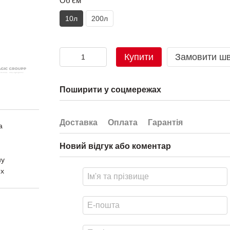
Об'єм
10л
200л
Купити
Замовити ш
Поширити у соцмережах
Доставка
Оплата
Гарантія
а
Новий відгук або коментар
ну
их