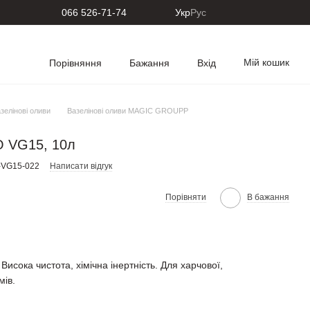
066 526-71-74
Укр
Рус
Мій кошик
Порівняння
Бажання
Вхід
зелінові оливи
Вазелінові оливи MAGIC GROUPP
O VG15, 10л
-VG15-022
Написати відгук
Порівняти
В бажання
ока чистота, хімічна інертність. Для харчової,
мів.