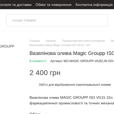
оплати та доставки
Обмін та повернення
Контактна інформація
оливи
Політика конфіденційності
Головна
Каталог
Промислові мастильні матеріали
Ва
Вазелінова олива Magic Groupp ISO VG15, 10л
Вазелінова олива Magic Groupp IS
В наявності
Артикул: MG-MAGIC-GROUPP-VAZELIN-ISO
2 400 грн
Увійти
для відображення накопичувальної знижки
%
Вазелінова олива MAGIC GROUPP ISO VG15 10л. Вис
фармацевтичної промисловості та точних механіз