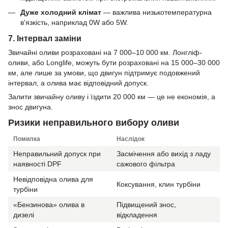
Дуже холодний клімат
— важлива низькотемпературна
в'язкість, наприклад 0W або 5W.
7. Інтервал заміни
Звичайні оливи розраховані на 7 000–10 000 км. Лонгліф-
оливи, або Longlife, можуть бути розраховані на 15 000–30 000
км, але лише за умови, що двигун підтримує подовжений
інтервал, а олива має відповідний допуск.
Залити звичайну оливу і їздити 20 000 км — це не економія, а
знос двигуна.
Ризики неправильного вибору оливи
Помилка
Наслідок
Неправильний допуск при
Засмічення або вихід з ладу
наявності DPF
сажового фільтра
Невідповідна олива для
Коксування, клин турбіни
турбіни
«Бензинова» олива в
Підвищений знос,
дизелі
відкладення