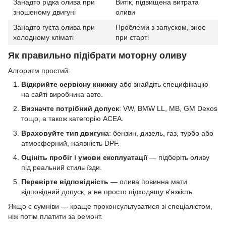
Занадто рідка олива при
Витік, підвищена витрата
зношеному двигуні
оливи
Занадто густа олива при
Проблеми з запуском, знос
холодному кліматі
при старті
Як правильно підібрати моторну оливу
Алгоритм простий:
Відкрийте сервісну книжку
або знайдіть специфікацію
на сайті виробника авто.
Визначте потрібний допуск
: VW, BMW LL, MB, GM Dexos
тощо, а також категорію ACEA.
Враховуйте тип двигуна
: бензин, дизель, газ, турбо або
атмосферний, наявність DPF.
Оцініть пробіг і умови експлуатації
— підберіть оливу
під реальний стиль їзди.
Перевірте відповідність
— олива повинна мати
відповідний допуск, а не просто підходящу в'язкість.
Якщо є сумніви — краще проконсультуватися зі спеціалістом,
ніж потім платити за ремонт.