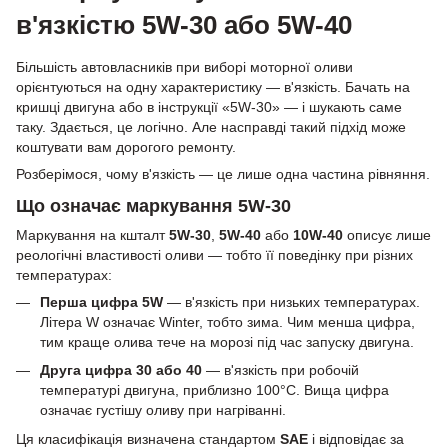
в'язкістю 5W-30 або 5W-40
Більшість автовласників при виборі моторної оливи
орієнтуються на одну характеристику — в'язкість. Бачать на
кришці двигуна або в інструкції «5W-30» — і шукають саме
таку. Здається, це логічно. Але насправді такий підхід може
коштувати вам дорогого ремонту.
Розберімося, чому в'язкість — це лише одна частина рівняння.
Що означає маркування 5W-30
Маркування на кшталт
5W-30
,
5W-40
або
10W-40
описує лише
реологічні властивості оливи — тобто її поведінку при різних
температурах:
Перша цифра 5W
— в'язкість при низьких температурах.
Літера W означає Winter, тобто зима. Чим менша цифра,
тим краще олива тече на морозі під час запуску двигуна.
Друга цифра 30 або 40
— в'язкість при робочій
температурі двигуна, приблизно 100°C. Вища цифра
означає густішу оливу при нагріванні.
Ця класифікація визначена стандартом
SAE
і відповідає за