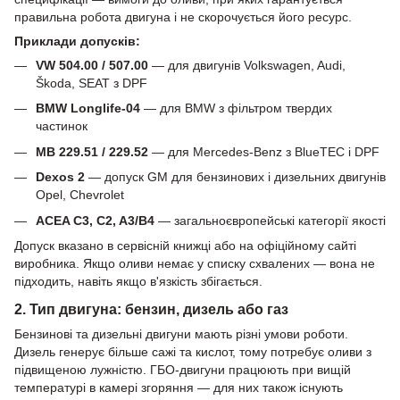
правильна робота двигуна і не скорочується його ресурс.
Приклади допусків:
VW 504.00 / 507.00
— для двигунів Volkswagen, Audi,
Škoda, SEAT з DPF
BMW Longlife-04
— для BMW з фільтром твердих
частинок
MB 229.51 / 229.52
— для Mercedes-Benz з BlueTEC і DPF
Dexos 2
— допуск GM для бензинових і дизельних двигунів
Opel, Chevrolet
ACEA C3, C2, A3/B4
— загальноєвропейські категорії якості
Допуск вказано в сервісній книжці або на офіційному сайті
виробника. Якщо оливи немає у списку схвалених — вона не
підходить, навіть якщо в'язкість збігається.
2. Тип двигуна: бензин, дизель або газ
Бензинові та дизельні двигуни мають різні умови роботи.
Дизель генерує більше сажі та кислот, тому потребує оливи з
підвищеною лужністю. ГБО-двигуни працюють при вищій
температурі в камері згоряння — для них також існують