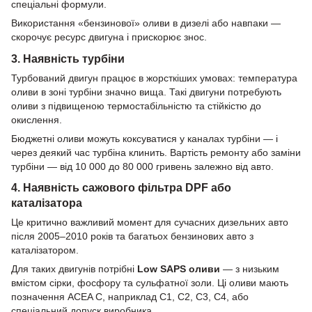
спеціальні формули.
Використання «бензинової» оливи в дизелі або навпаки —
скорочує ресурс двигуна і прискорює знос.
3. Наявність турбіни
Турбований двигун працює в жорсткіших умовах: температура
оливи в зоні турбіни значно вища. Такі двигуни потребують
оливи з підвищеною термостабільністю та стійкістю до
окислення.
Бюджетні оливи можуть коксуватися у каналах турбіни — і
через деякий час турбіна клинить. Вартість ремонту або заміни
турбіни — від 10 000 до 80 000 гривень залежно від авто.
4. Наявність сажового фільтра DPF або
каталізатора
Це критично важливий момент для сучасних дизельних авто
після 2005–2010 років та багатьох бензинових авто з
каталізатором.
Для таких двигунів потрібні
Low SAPS оливи
— з низьким
вмістом сірки, фосфору та сульфатної золи. Ці оливи мають
позначення ACEA C, наприклад C1, C2, C3, C4, або
спеціальний допуск виробника.