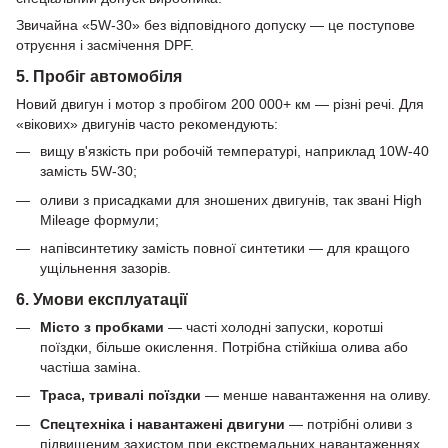
Звичайна «5W-30» без відповідного допуску — це поступове
отруєння і засмічення DPF.
5. Пробіг автомобіля
Новий двигун і мотор з пробігом 200 000+ км — різні речі. Для
«вікових» двигунів часто рекомендують:
вищу в'язкість при робочій температурі, наприклад 10W-40
замість 5W-30;
оливи з присадками для зношених двигунів, так звані High
Mileage формули;
напівсинтетику замість повної синтетики — для кращого
ущільнення зазорів.
6. Умови експлуатації
Місто з пробками
— часті холодні запуски, коротші
поїздки, більше окислення. Потрібна стійкіша олива або
частіша заміна.
Траса, тривалі поїздки
— менше навантаження на оливу.
Спецтехніка і навантажені двигуни
— потрібні оливи з
підвищеним захистом при екстремальних навантаженнях.