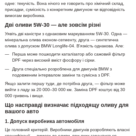
одне: текучість. Вона нічого не говорить про хімічний склад,
присадки, сумісність з конкретним двигуном чи відповідність
вимогам виробника.
Дві оливи 5W-30 — але зовсім різні
Уявіть дві каністри з однаковим маркуванням 5W-30. Одна —
мінеральна олива економ-сегменту, друга — синтетична
олива з допуском BMW Longlife-04. В'язкість однакова. Але:
Перша може пошкодити каталізатор або сажовий фільтр
DPF через високий вміст фосфору і сірки.
Друга спеціально розроблена для двигунів BMW з
подовженим інтервалом заміни та сумісна з DPF.
Якщо залити першу туди, де потрібна друга, — фільтр може
вийти з ладу за 20 000–30 000 км. Заміна DPF коштує від 30
000 гривень і вище.
Що насправді визначає підходящу оливу для
вашого авто
1. Допуск виробника автомобіля
Це головний критерій. Виробники двигунів розробляють власні
специфікації — вимоги до оливи, при яких гарантується