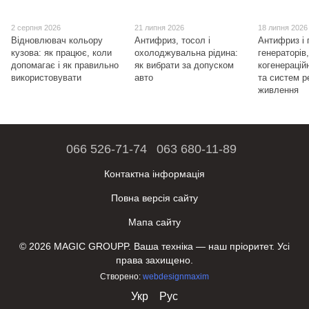
2 серпня 2026
21 липня 2026
18 липня 2026
Відновлювач кольору
Антифриз, тосол і
Антифриз і 
кузова: як працює, коли
охолоджувальна рідина:
генераторів
допомагає і як правильно
як вибрати за допуском
когенерацій
використовувати
авто
та систем р
живлення
066 526-71-74
063 680-11-89
Контактна інформація
Повна версія сайту
Мапа сайту
© 2026 MAGIC GROUPP. Ваша техніка — наш пріоритет. Усі
права захищено.
Створено:
webdesignmaxim
Укр
Рус