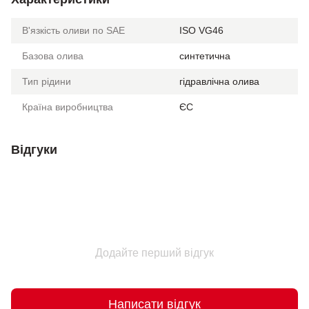
В'язкість оливи по SAE
ISO VG46
Базова олива
синтетична
Тип рідини
гідравлічна олива
Країна виробництва
ЄС
Відгуки
Додайте перший відгук
Написати відгук