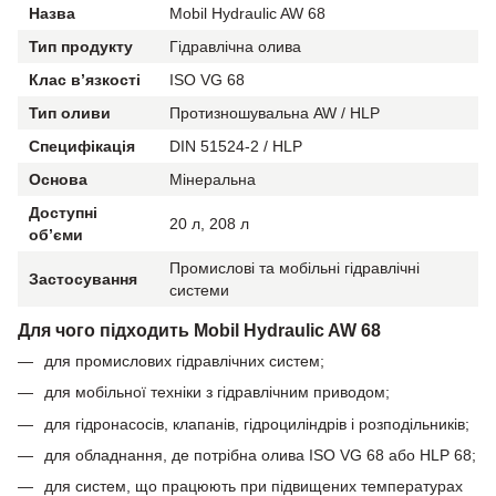
Назва
Mobil Hydraulic AW 68
Тип продукту
Гідравлічна олива
Клас в’язкості
ISO VG 68
Тип оливи
Протизношувальна AW / HLP
Специфікація
DIN 51524-2 / HLP
Основа
Мінеральна
Доступні
20 л, 208 л
об’єми
Промислові та мобільні гідравлічні
Застосування
системи
Для чого підходить Mobil Hydraulic AW 68
для промислових гідравлічних систем;
для мобільної техніки з гідравлічним приводом;
для гідронасосів, клапанів, гідроциліндрів і розподільників;
для обладнання, де потрібна олива ISO VG 68 або HLP 68;
для систем, що працюють при підвищених температурах