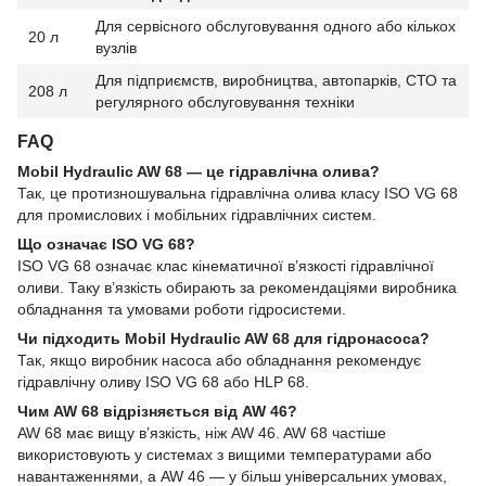
Для сервісного обслуговування одного або кількох
20 л
вузлів
Для підприємств, виробництва, автопарків, СТО та
208 л
регулярного обслуговування техніки
FAQ
Mobil Hydraulic AW 68 — це гідравлічна олива?
Так, це протизношувальна гідравлічна олива класу ISO VG 68
для промислових і мобільних гідравлічних систем.
Що означає ISO VG 68?
ISO VG 68 означає клас кінематичної в’язкості гідравлічної
оливи. Таку в’язкість обирають за рекомендаціями виробника
обладнання та умовами роботи гідросистеми.
Чи підходить Mobil Hydraulic AW 68 для гідронасоса?
Так, якщо виробник насоса або обладнання рекомендує
гідравлічну оливу ISO VG 68 або HLP 68.
Чим AW 68 відрізняється від AW 46?
AW 68 має вищу в’язкість, ніж AW 46. AW 68 частіше
використовують у системах з вищими температурами або
навантаженнями, а AW 46 — у більш універсальних умовах,