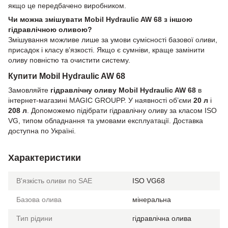
якщо це передбачено виробником.
Чи можна змішувати Mobil Hydraulic AW 68 з іншою
гідравлічною оливою?
Змішування можливе лише за умови сумісності базової оливи,
присадок і класу в’язкості. Якщо є сумніви, краще замінити
оливу повністю та очистити систему.
Купити Mobil Hydraulic AW 68
Замовляйте
гідравлічну оливу Mobil Hydraulic AW 68
в
інтернет-магазині MAGIC GROUPP. У наявності об’єми
20 л
і
208 л
. Допоможемо підібрати гідравлічну оливу за класом ISO
VG, типом обладнання та умовами експлуатації. Доставка
доступна по Україні.
Характеристики
В'язкість оливи по SAE
ISO VG68
Базова олива
мінеральна
Тип рідини
гідравлічна олива