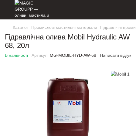
Каталог
Промислові мастильні матеріали
Гідравлічні проми
Гідравлічна олива Mobil Hydraulic AW
68, 20л
В наявності
Артикул:
MG-MOBIL-HYD-AW-68
Написати відгук