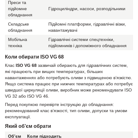
Преси та
підйомне
Гідроциліндри, насоси, розподільники
обладнання
Складське
Підйомні платформи, гідравлічні візки,
обладнання
навантажувачі
Мобільна
Гідравлічні системи спецтехніки,
техніка
підйомників і допоміжного обладнання
Коли обирати ISO VG 68
Клас
ISO VG 68
зазвичай обирають для гідравлічних систем,
які працюють при вищих температурах, більших
навантаженнях або потребують оливи з підвищеною в’язкістю.
Якщо система працює при нижчих температурах або потребує
швидшої циркуляції оливи, виробник може рекомендувати ISO
VG 32 або ISO VG 46.
Перед покупкою перевірте інструкцію до обладнання:
рекомендований клас в’язкості, тип оливи, допуски та умови
експлуатації.
Який об’єм обрати
Об’єм
Коли підходить