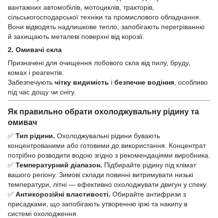
вантажних автомобілів, мотоциклів, тракторів,
сільськогосподарської техніки та промислового обладнання.
Вони відводять надлишкове тепло, запобігають перегріванню
й захищають металеві поверхні від корозії.
2. Омивачі скла
Призначені для очищення лобового скла від пилу, бруду,
комах і реагентів.
Забезпечують
чітку видимість
і
безпечне водіння
, особливо
під час дощу чи снігу.
Як правильно обрати охолоджувальну рідину та
омивач
✅
Тип рідини.
Охолоджувальні рідини бувають
концентрованими або готовими до використання. Концентрат
потрібно розводити водою згідно з рекомендаціями виробника.
✅
Температурний діапазон.
Підбирайте рідину під клімат
вашого регіону. Зимові склади повинні витримувати низькі
температури, літні — ефективно охолоджувати двигун у спеку.
✅
Антикорозійні властивості.
Обирайте антифризи з
присадками, що запобігають утворенню іржі та накипу в
системі охолодження.