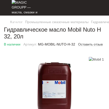
Каталог
Промышленные смазочные материалы
Гидравлич
Гидравлическое масло Mobil Nuto H
32, 20л
В наличии
Артикул:
MG-MOBIL-NUTO-H-32
Оставить отзыв