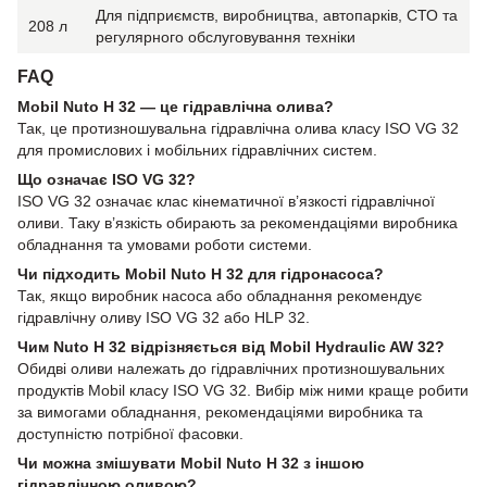
Для підприємств, виробництва, автопарків, СТО та
208 л
регулярного обслуговування техніки
FAQ
Mobil Nuto H 32 — це гідравлічна олива?
Так, це протизношувальна гідравлічна олива класу ISO VG 32
для промислових і мобільних гідравлічних систем.
Що означає ISO VG 32?
ISO VG 32 означає клас кінематичної в’язкості гідравлічної
оливи. Таку в’язкість обирають за рекомендаціями виробника
обладнання та умовами роботи системи.
Чи підходить Mobil Nuto H 32 для гідронасоса?
Так, якщо виробник насоса або обладнання рекомендує
гідравлічну оливу ISO VG 32 або HLP 32.
Чим Nuto H 32 відрізняється від Mobil Hydraulic AW 32?
Обидві оливи належать до гідравлічних протизношувальних
продуктів Mobil класу ISO VG 32. Вибір між ними краще робити
за вимогами обладнання, рекомендаціями виробника та
доступністю потрібної фасовки.
Чи можна змішувати Mobil Nuto H 32 з іншою
гідравлічною оливою?