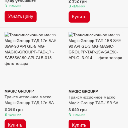
90-140 API GL-1, 20л
Цену уточняйте
2 352 грн
В наличии
В наличии
Узнать цену
Купить
MAGIC GROUPP
MAGIC GROUPP
Трансмиссионное масло
Трансмиссионное масло
Magic Groupp ТАД-17и SAE
Magic Groupp ТАП-15В SAE
85W-90 API GL-5, 20л
90 API GL-3, 20л
3 168 грн
3 040 грн
В наличии
В наличии
Купить
Купить