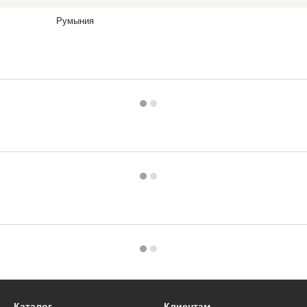
Румыния
емпературе
 и
и
0:
, скутеру
ое масло
ники,
зде,
Каталог
Клиентам