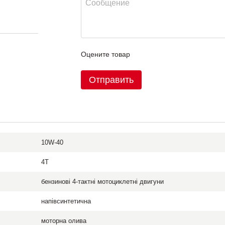
Оцените товар
Отправить
10W-40
елей
4T
бензинові 4-тактні мотоциклетні двигуни
напівсинтетична
моторна олива