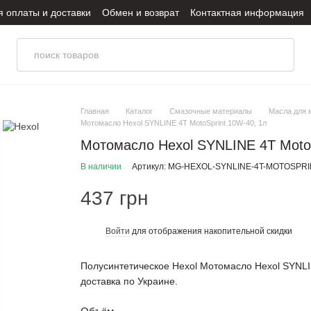
я оплаты и доставки
Обмен и возврат
Контактная информация
итика конфиденциальности
Главная
Каталог
Смазочные материалы
Масла для 
Мотомасло Hexol SYNLINE 4T MotoSprint 10W-40, 1л
Мотомасло Hexol SYNLINE 4T MotoS
В наличии
Артикул: MG-HEXOL-SYNLINE-4T-MOTOSPRI
437 грн
Войти
для отображения накопительной скидки
%
Полусинтетическое Hexol Мотомасло Hexol SYNLI
доставка по Украине.