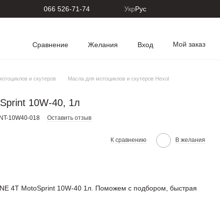
066 526-71-74
Укр
Рус
Мой заказ
Сравнение
Желания
Вход
мотоциклов и скутеров
Масла для мотоциклов и скутеров Hexol
print 10W-40, 1л
NT-10W40-018
Оставить отзыв
К сравнению
В желания
NE 4T MotoSprint 10W-40 1л. Поможем с подбором, быстрая