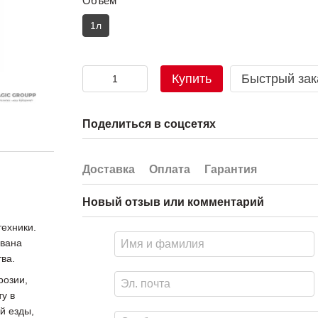
Объём
1л
Купить
Быстрый зак
Поделиться в соцсетях
Доставка
Оплата
Гарантия
Новый отзыв или комментарий
техники.
ована
ва.
розии,
у в
й езды,