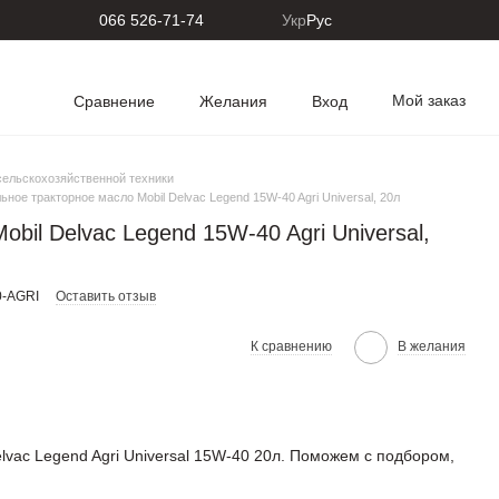
066 526-71-74
Укр
Рус
Мой заказ
Сравнение
Желания
Вход
сельскохозяйственной техники
ное тракторное масло Mobil Delvac Legend 15W-40 Agri Universal, 20л
bil Delvac Legend 15W-40 Agri Universal,
-AGRI
Оставить отзыв
К сравнению
В желания
lvac Legend Agri Universal 15W-40 20л. Поможем с подбором,