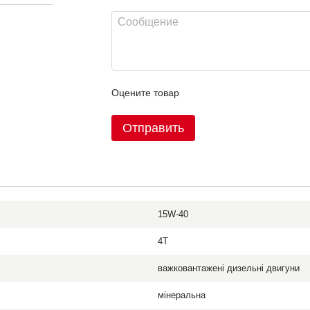
Оцените товар
Отправить
15W-40
4T
важковантажені дизельні двигуни
мінеральна