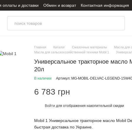
я оплаты и доставки
Обмен и возврат
Контактная информация
итика конфиденциальности
Главная
Каталог
Смазочные материалы
Масла для 
Масла для сельскохозяйственной техники Mobil 1
Универсаль
Универсальное тракторное масло Mo
20л
В наличии
Артикул: MG-MOBIL-DELVAC-LEGEND-15W40
6 783 грн
Войти
для отображения накопительной скидки
%
Mobil 1 Универсальное тракторное масло Mobil De
быстрая доставка по Украине.