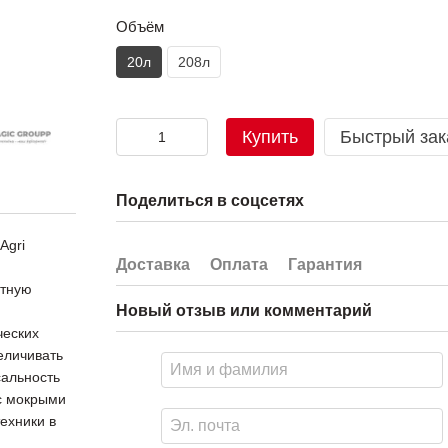
Объём
20л
208л
Купить
Быстрый зак
Поделиться в соцсетях
Agri
Доставка
Оплата
Гарантия
итную
Новый отзыв или комментарий
ческих
еличивать
сальность
с мокрыми
ехники в