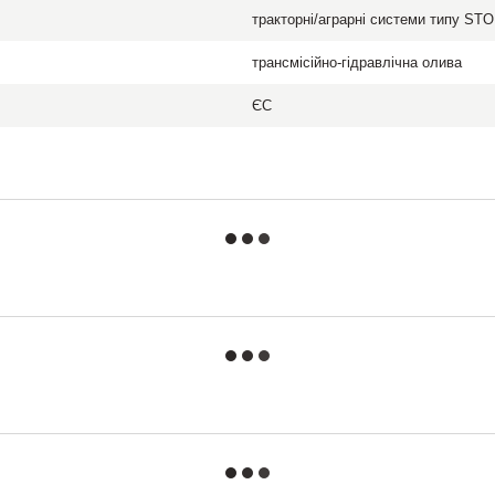
тракторні/аграрні системи типу ST
трансмісійно-гідравлічна олива
ЄС