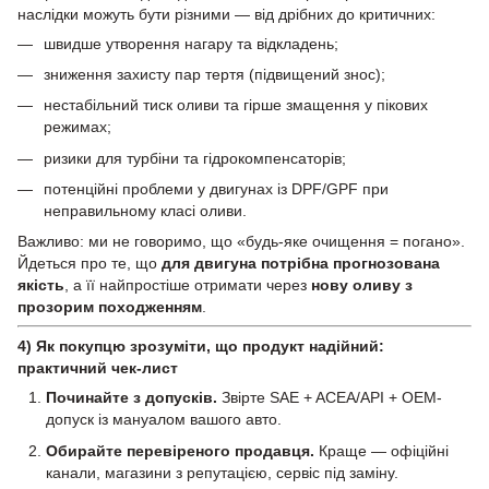
наслідки можуть бути різними — від дрібних до критичних:
швидше утворення нагару та відкладень;
зниження захисту пар тертя (підвищений знос);
нестабільний тиск оливи та гірше змащення у пікових
режимах;
ризики для турбіни та гідрокомпенсаторів;
потенційні проблеми у двигунах із DPF/GPF при
неправильному класі оливи.
Важливо: ми не говоримо, що «будь-яке очищення = погано».
Йдеться про те, що
для двигуна потрібна прогнозована
якість
, а її найпростіше отримати через
нову оливу з
прозорим походженням
.
4) Як покупцю зрозуміти, що продукт надійний:
практичний чек-лист
Починайте з допусків.
Звірте SAE + ACEA/API + OEM-
допуск із мануалом вашого авто.
Обирайте перевіреного продавця.
Краще — офіційні
канали, магазини з репутацією, сервіс під заміну.