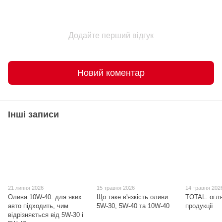
Додайте перший відгук
Новий коментар
Інші записи
21 липня 2026
15 травня 2026
14 травня 202
Олива 10W-40: для яких
Що таке в'язкість оливи
TOTAL: огл
авто підходить, чим
5W-30, 5W-40 та 10W-40
продукції
відрізняється від 5W-30 і