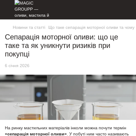
Новини та статті
Що таке сепарація моторної оливи та чому
Сепарація моторної оливи: що це
таке та як уникнути ризиків при
покупці
6 січня 2026
На ринку мастильних матеріалів інколи можна почути термін
«сепарація моторної оливи»
. У побуті ним часто називають