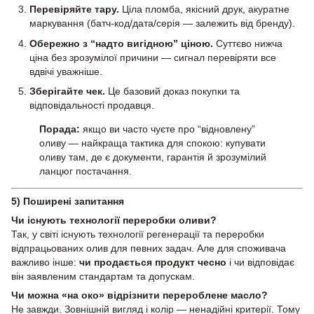
Перевіряйте тару.
Ціла пломба, якісний друк, акуратне
маркування (батч-код/дата/серія — залежить від бренду).
Обережно з “надто вигідною” ціною.
Суттєво нижча
ціна без зрозумілої причини — сигнал перевіряти все
вдвічі уважніше.
Зберігайте чек.
Це базовий доказ покупки та
відповідальності продавця.
Порада:
якщо ви часто чуєте про “відновлену”
оливу — найкраща тактика для спокою: купувати
оливу там, де є документи, гарантія й зрозумілий
ланцюг постачання.
5) Поширені запитання
Чи існують технології переробки оливи?
Так, у світі існують технології регенерації та переробки
відпрацьованих олив для певних задач. Але для споживача
важливо інше:
чи продається продукт чесно
і чи відповідає
він заявленим стандартам та допускам.
Чи можна «на око» відрізнити перероблене масло?
Не завжди. Зовнішній вигляд і колір — ненадійні критерії. Тому