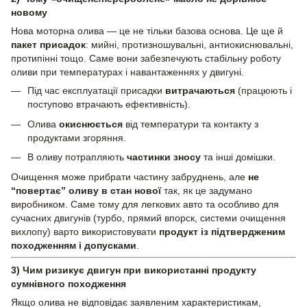
новому
Нова моторна олива — це не тільки базова основа. Це ще й
пакет присадок
: мийні, протизношувальні, антиокиснювальні,
протипінні тощо. Саме вони забезпечують стабільну роботу
оливи при температурах і навантаженнях у двигуні.
Під час експлуатації присадки
витрачаються
(працюють і
поступово втрачають ефективність).
Олива
окиснюється
від температури та контакту з
продуктами згоряння.
В оливу потрапляють
частинки зносу
та інші домішки.
Очищення може прибрати частину забруднень, але
не
“повертає” оливу в стан нової
так, як це задумано
виробником. Саме тому для легкових авто та особливо для
сучасних двигунів (турбо, прямий впорск, системи очищення
вихлопу) варто використовувати
продукт із підтвердженим
походженням і допусками
.
3) Чим ризикує двигун при використанні продукту
сумнівного походження
Якщо олива не відповідає заявленим характеристикам,