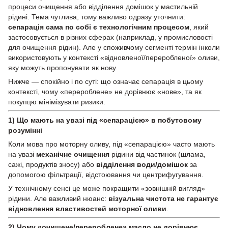
процеси очищення або відділення домішок у мастильній
рідині. Тема чутлива, тому важливо одразу уточнити:
сепарація сама по собі є технологічним процесом
, який
застосовується в різних сферах (наприклад, у промисловості
для очищення рідин). Але у споживчому сегменті термін інколи
використовують у контексті «відновленої/переробленої» оливи,
яку можуть пропонувати як нову.
Нижче — спокійно і по суті: що означає сепарація в цьому
контексті, чому «перероблене» не дорівнює «нове», та як
покупцю мінімізувати ризики.
1) Що мають на увазі під «сепарацією» в побутовому
розумінні
Коли мова про моторну оливу, під «сепарацією» часто мають
на увазі
механічне очищення
рідини від частинок (шлама,
сажі, продуктів зносу) або
відділення води/домішок
за
допомогою фільтрації, відстоювання чи центрифугування.
У технічному сенсі це може покращити «зовнішній вигляд»
рідини. Але важливий нюанс:
візуальна чистота не гарантує
відновлення властивостей моторної оливи
.
2) Чому «очищене/перероблене» масло не дорівнює