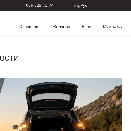
066 526-71-74
Укр
Рус
Мой заказ
Сравнение
Желания
Вход
ости