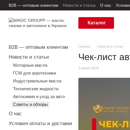
Перейти к основному контенту
B2B — оптовым клиентам
Новости и статьи
О нас
Услови
Пользовательское соглашение
Отзывы о магазине
Пол
Каталог
B2B — оптовым клиентам
Главная
Новости и статьи
Чек-лист а
Новости и статьи
Моторные масла
5 июня 2026
ГСМ для агротехники
Индустриальные масла
Технические жидкости
Автохимия и уход за авто
Советы и обзоры
О нас
Условия оплаты и доставки