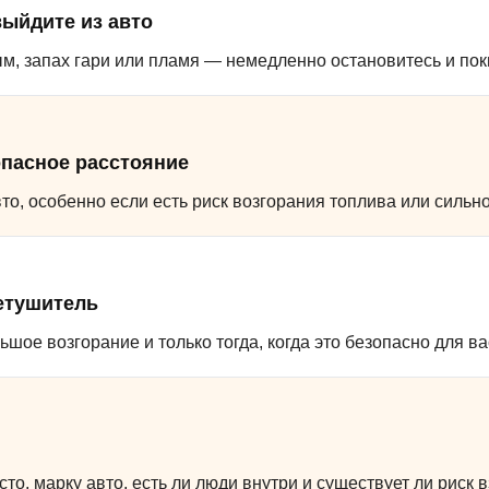
выйдите из авто
м, запах гари или пламя — немедленно остановитесь и пок
опасное расстояние
вто, особенно если есть риск возгорания топлива или сильн
етушитель
шое возгорание и только тогда, когда это безопасно для ва
то, марку авто, есть ли люди внутри и существует ли риск 